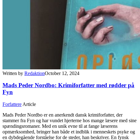
Written by
Redaktion
October 12, 2024
Mads Peder Nordbo: Krimiforfatter med rødder på
Fyn
Forfattere
Article
Mads Peder Nordbo er en anerkendt dansk krimiforfatter, der
stammer fra Fyn og har vundet hjerterne hos mange læsere med sine
spændingsromaner. Med en unik evne til at fange læserens
opmærksomhed, bringer han både et indblik i menneskets psyke og
en dybdegående forståelse for de steder, han beskriver. En fynsk