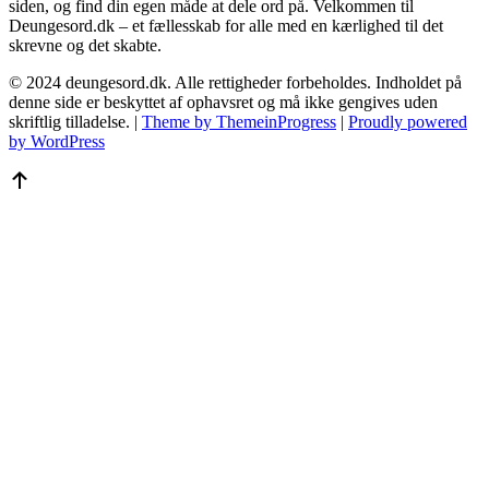
siden, og find din egen måde at dele ord på. Velkommen til
Deungesord.dk – et fællesskab for alle med en kærlighed til det
skrevne og det skabte.
© 2024 deungesord.dk. Alle rettigheder forbeholdes. Indholdet på
denne side er beskyttet af ophavsret og må ikke gengives uden
skriftlig tilladelse. |
Theme by ThemeinProgress
|
Proudly powered
by WordPress