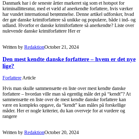
Danmark har i de seneste årtier markeret sig som et hotspot for
kriminallitteratur, med et væld af anerkendte forfattere, hvis værker
har vundet international berømmelse. Denne artikel udforsker, hvad
der gør danske krimiforfattere så unikke og populære, både i ind- og
udland. Hvorfor er danske krimiforfattere så anerkendte? Liste over
nulevende danske krimiforfattere Her er
Written by
Redaktion
October 21, 2024
Den mest kendte danske forfattere – hvem er det nye
lige?
Forfattere
Article
Hvis man skulle sammensætte en liste over mest kendte danske
forfattere – hvordan ville man så egentlig måle det på “kendt”? At
sammensætte en liste over de mest kendte danske forfattere kan
være en kompleks opgave, da “kendt” kan måles på forskellige
måder. Her er nogle kriterier, du kan overveje for at vurdere og
rangere
Written by
Redaktion
October 20, 2024