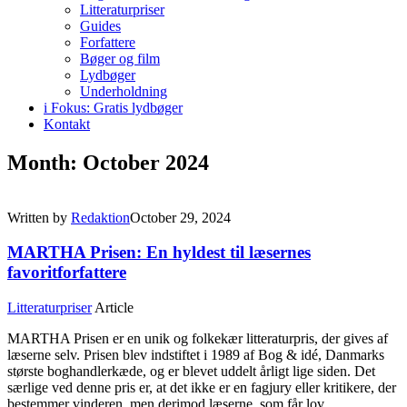
Litteraturpriser
Guides
Forfattere
Bøger og film
Lydbøger
Underholdning
i Fokus: Gratis lydbøger
Kontakt
Month: October 2024
Written by
Redaktion
October 29, 2024
MARTHA Prisen: En hyldest til læsernes
favoritforfattere
Litteraturpriser
Article
MARTHA Prisen er en unik og folkekær litteraturpris, der gives af
læserne selv. Prisen blev indstiftet i 1989 af Bog & idé, Danmarks
største boghandlerkæde, og er blevet uddelt årligt lige siden. Det
særlige ved denne pris er, at det ikke er en fagjury eller kritikere, der
bestemmer vinderen, men derimod læserne, som får lov