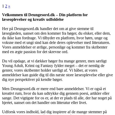
1
2
»
Velkommen til Deungesord.dk – Din platform for
læseoplevelser og kreativ udfoldelse
Her på Deungesord.dk handler det om at give stemme til
læseglæden, uanset om den kommer fra bøger, du elsker, eller dem,
du ikke kan fordrage. Vi tilbyder en platform, hvor børn, unge og
voksne med et ungt sind kan dele deres oplevelser med litteraturen.
Vores anmeldelser er ærlige, personlige og kommer fra skribenter
med en ægte passion for det skrevne ord.
Du vil opdage, at vi dækker bøger fra mange genrer, men særligt
Young Adult, Krimi og Fantasy fylder meget – det er nemlig de
genrer, vores skribenter holder særligt af. Vi håber, at vores
anmeldelser kan guide dig til din næste store læseoplevelse eller give
dig nye perspektiver på kendte bøger.
Men Deungesord.dk er mere end bare anmeldelser. Vi er også et
kreativt rum, hvor du kan udtrykke dig gennem poesi, artikler eller
sange. Det vigtigste for os er, at der er plads til alle, der har noget på
hjertet, uanset om det handler om litteratur eller livet.
Udforsk vores indhold, lad dig inspirere af de mange stemmer på