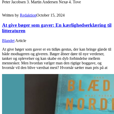
Peter Jacobsen 3. Martin Andersen Nexø 4. Tove
Written by
Redaktion
October 15, 2024
At give bøger som gaver: En kærlighedserklæring til
litteraturen
Blandet
Article
At give bøger som gaver er en tidløs gestus, der kan bringe glæde til
både modtageren og giveren. Bøger åbner døre til nye verdener,
tanker og oplevelser og kan skabe en dyb forbindelse mellem
mennesker. Men hvordan vælger man den rigtige boggave, og
hvornår vil den blive værdsat mest? Hvornår sætter man pris på at