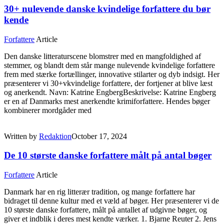
30+ nulevende danske kvindelige forfattere du bør
kende
Forfattere
Article
Den danske litteraturscene blomstrer med en mangfoldighed af
stemmer, og blandt dem står mange nulevende kvindelige forfattere
frem med stærke fortællinger, innovative stilarter og dyb indsigt. Her
præsenterer vi 30+vkvindelige forfattere, der fortjener at blive læst
og anerkendt. Navn: Katrine EngbergBeskrivelse: Katrine Engberg
er en af Danmarks mest anerkendte krimiforfattere. Hendes bøger
kombinerer mordgåder med
Written by
Redaktion
October 17, 2024
De 10 største danske forfattere målt på antal bøger
Forfattere
Article
Danmark har en rig litterær tradition, og mange forfattere har
bidraget til denne kultur med et væld af bøger. Her præsenterer vi de
10 største danske forfattere, målt på antallet af udgivne bøger, og
giver et indblik i deres mest kendte værker. 1. Bjarne Reuter 2. Jens