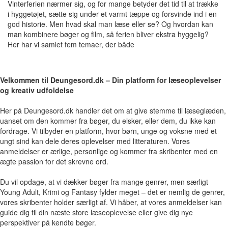
Vinterferien nærmer sig, og for mange betyder det tid til at trække
i hyggetøjet, sætte sig under et varmt tæppe og forsvinde ind i en
god historie. Men hvad skal man læse eller se? Og hvordan kan
man kombinere bøger og film, så ferien bliver ekstra hyggelig?
Her har vi samlet fem temaer, der både
Velkommen til Deungesord.dk – Din platform for læseoplevelser
og kreativ udfoldelse
Her på Deungesord.dk handler det om at give stemme til læseglæden,
uanset om den kommer fra bøger, du elsker, eller dem, du ikke kan
fordrage. Vi tilbyder en platform, hvor børn, unge og voksne med et
ungt sind kan dele deres oplevelser med litteraturen. Vores
anmeldelser er ærlige, personlige og kommer fra skribenter med en
ægte passion for det skrevne ord.
Du vil opdage, at vi dækker bøger fra mange genrer, men særligt
Young Adult, Krimi og Fantasy fylder meget – det er nemlig de genrer,
vores skribenter holder særligt af. Vi håber, at vores anmeldelser kan
guide dig til din næste store læseoplevelse eller give dig nye
perspektiver på kendte bøger.