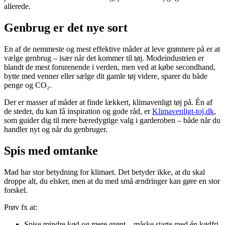
allerede.
Genbrug er det nye sort
En af de nemmeste og mest effektive måder at leve grønnere på er at
vælge genbrug – især når det kommer til tøj. Modeindustrien er
blandt de mest forurenende i verden, men ved at købe secondhand,
bytte med venner eller sælge dit gamle tøj videre, sparer du både
penge og CO₂.
Der er masser af måder at finde lækkert, klimavenligt tøj på. Én af
de steder, du kan få inspiration og gode råd, er
Klimavenligt-toj.dk
,
som guider dig til mere bæredygtige valg i garderoben – både når du
handler nyt og når du genbruger.
Spis med omtanke
Mad har stor betydning for klimaet. Det betyder ikke, at du skal
droppe alt, du elsker, men at du med små ændringer kan gøre en stor
forskel.
Prøv fx at:
Spise mindre kød og mere grønt – måske starte med én kødfri