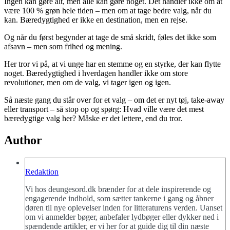
Ingen kan gøre alt, men alle kan gøre noget. Det handler ikke om at
være 100 % grøn hele tiden – men om at tage bedre valg, når du
kan. Bæredygtighed er ikke en destination, men en rejse.
Og når du først begynder at tage de små skridt, føles det ikke som
afsavn – men som frihed og mening.
Her tror vi på, at vi unge har en stemme og en styrke, der kan flytte
noget. Bæredygtighed i hverdagen handler ikke om store
revolutioner, men om de valg, vi tager igen og igen.
Så næste gang du står over for et valg – om det er nyt tøj, take-away
eller transport – så stop op og spørg: Hvad ville være det mest
bæredygtige valg her? Måske er det lettere, end du tror.
Author
Redaktion
Vi hos deungesord.dk brænder for at dele inspirerende og
engagerende indhold, som sætter tankerne i gang og åbner
døren til nye oplevelser inden for litteraturens verden. Uanset
om vi anmelder bøger, anbefaler lydbøger eller dykker ned i
spændende artikler, er vi her for at guide dig til din næste