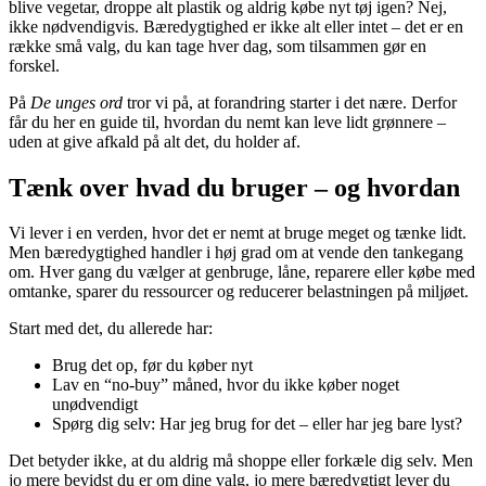
blive vegetar, droppe alt plastik og aldrig købe nyt tøj igen? Nej,
ikke nødvendigvis. Bæredygtighed er ikke alt eller intet – det er en
række små valg, du kan tage hver dag, som tilsammen gør en
forskel.
På
De unges ord
tror vi på, at forandring starter i det nære. Derfor
får du her en guide til, hvordan du nemt kan leve lidt grønnere –
uden at give afkald på alt det, du holder af.
Tænk over hvad du bruger – og hvordan
Vi lever i en verden, hvor det er nemt at bruge meget og tænke lidt.
Men bæredygtighed handler i høj grad om at vende den tankegang
om. Hver gang du vælger at genbruge, låne, reparere eller købe med
omtanke, sparer du ressourcer og reducerer belastningen på miljøet.
Start med det, du allerede har:
Brug det op, før du køber nyt
Lav en “no-buy” måned, hvor du ikke køber noget
unødvendigt
Spørg dig selv: Har jeg brug for det – eller har jeg bare lyst?
Det betyder ikke, at du aldrig må shoppe eller forkæle dig selv. Men
jo mere bevidst du er om dine valg, jo mere bæredygtigt lever du